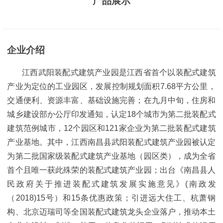
产品展示
企业介绍
江西武阳装配式建筑产业园是江西省首个以装配式建筑
产业为定位的工业园区，发展控制规划面积7.68平方公里，
交通便利、资源丰富、基础设施完善；在九月中旬，住房和
城乡建设部か公厅印发通知，认定18个城市为第二批装配式
建筑范例城市，12个园区和121家企业为第二批装配式建筑
产业基地。其中，江西南昌县武阳装配式建筑产业园被认定
为第二批国家级装配式建筑产业基地（园区类），成为全省
首个且唯一获此殊荣的装配式建筑产业园；出台《南昌县人
民政府关于推进装配式建筑发展实施意见》(南政发
（2018)15号）和15条优惠政策；引进远大住工、杭萧钢
构、北京迈瑞司等全国装配式建筑龙头企业落户，推动本土