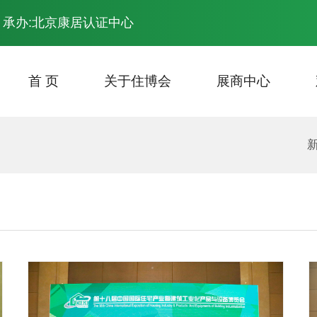
 承办:北京康居认证中心
首 页
关于住博会
展商中心
展会主题
主场计划安排
场馆平面图
资料下载
往届回顾
报名参展
最新会议
观众登记
展会照片
参展费用
开幕
交通
专家分享
展会照片