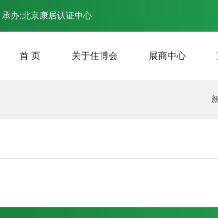
 承办:北京康居认证中心
首 页
关于住博会
展商中心
展会主题
主场计划安排
场馆平面图
资料下载
往届回顾
报名参展
最新会议
观众登记
展会照片
参展费用
开幕
交通
专家分享
展会照片