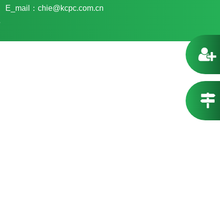
E_mail：chie@kcpc.com.cn
5