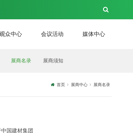
观众中心
会议活动
媒体中心
见面会
住宿
新闻中心
联系我们
展商名录
资料下载
技术交流会
视频专题
展商须知
活动信息
合作媒体
展会照片
首页
展商中心
展商名录
于中国建材集团