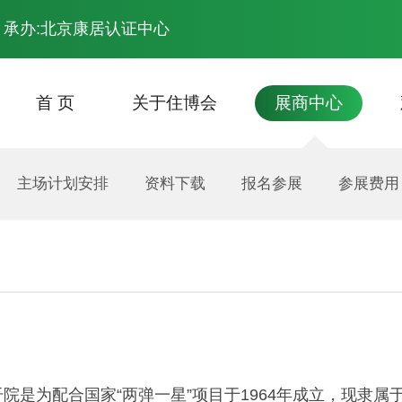
 承办:北京康居认证中心
首 页
关于住博会
展商中心
展会主题
主场计划安排
场馆平面图
资料下载
往届回顾
报名参展
最新会议
观众登记
展会照片
参展费用
开幕
交通
专家分享
展会照片
院是为配合国家“两弹一星”项目于1964年成立，现隶属