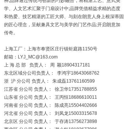
神;品牌通过传统与创新的巧妙融合，将精湛工艺、意式美
学、人文艺术汇聚于门扇设计中;品牌凭借精益求精的态度
和热爱、技艺精湛的工匠大师、与刻在朗意人身上根深蒂固
的匠心理念，呈献兼具文艺与美学的门艺作品;开启朗意加
传奇。
上海工厂：上海市奉贤区庄行镇钜庭路1150号
邮箱：LYJ_MC@163.com
上 海 总 部 负责人： 周 颖18904317181
东北区域分公司负责人： 李鸿宇18643068762
浙 沪 分公司 负责人： 朱成磊13761160599
江苏省 分公司 负责人： 徐卫华17351788855
山东省 分公司 负责人： 王丙恒18686610011
河南省 分公司 负责人： 陈成亮15504402666
河北省 分公司 负责人： 刘凤龙15003315678
北京区 分公司 负责人： 于存涛13756273898