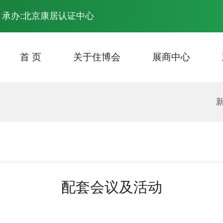
 承办:北京康居认证中心
首 页
关于住博会
展商中心
展会主题
主场计划安排
场馆平面图
资料下载
往届回顾
报名参展
最新会议
观众登记
展会照片
参展费用
开幕
交通
专家分享
展会照片
配套会议及活动