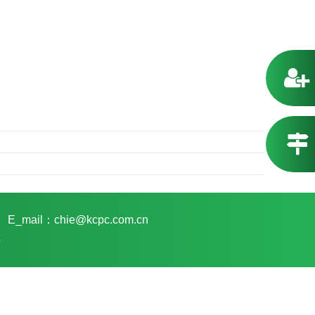
E_mail：chie@kcpc.com.cn
5