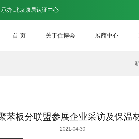
 承办:北京康居认证中心
首 页
关于住博会
展商中心
展会主题
主场计划安排
场馆平面图
资料下载
往届回顾
报名参展
最新会议
观众登记
展会照片
参展费用
开幕
交通
专家分享
展会照片
聚苯板分联盟参展企业采访及保温
2021-04-30